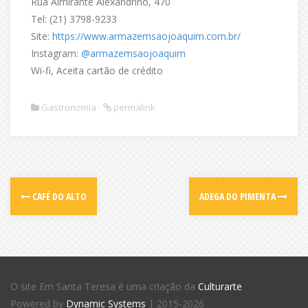
Rua Almirante Alexandrino, 470
Tel: (21) 3798-9233
Site:
https://www.armazemsaojoaquim.com.br/
Instagram:
@armazemsaojoaquim
Wi-fi, Aceita cartão de crédito
Gastronomia
permalink
CAFÉ DO ALTO
ADEGA DO PIMENTA
O site Em Santa Teresa é uma criação da
Culturarte
Powered by
Dynamic Systems
| 2015-2026