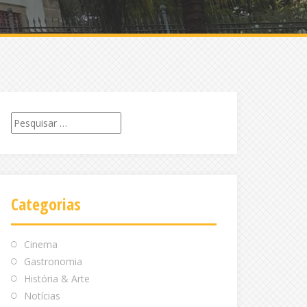
Pesquisar
por:
Categorias
Cinema
Gastronomia
História & Arte
Notícias